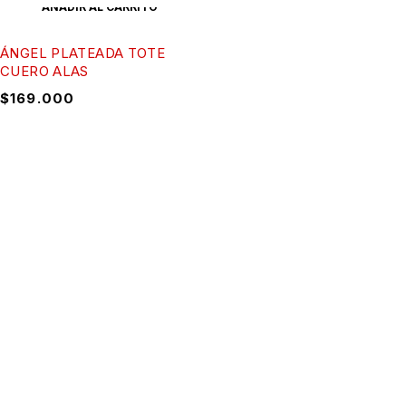
AÑADIR AL CARRITO
ÁNGEL PLATEADA TOTE
CUERO ALAS
$
169.000
BOLETIN INFORMATIVO
Inscríbete a nuestro boletín
Inscribirme